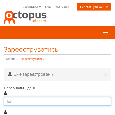
Українська
Вхід
Реєстрація
Переглянути кошик
Пере
наві
Зареєструватись
Головна
Зареєструватись
Вже зареєстровані?
Персональні дані