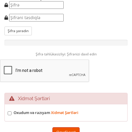
Şifrə yaradın
Şifrə təhlükəsizliyi: Şifrənizi daxil edin
Xidmət Şərtləri
Oxudum və razıyam
Xidmət Şərtləri