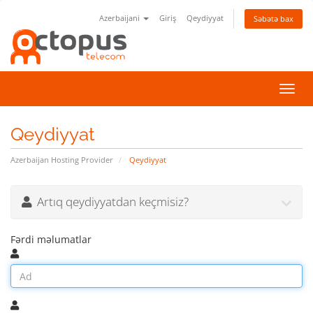
Azerbaijani
Giriş
Qeydiyyat
Səbətə bax
Naviq
keçid
Qeydiyyat
Azerbaijan Hosting Provider
Qeydiyyat
Artıq qeydiyyatdan keçmisiz?
Fərdi məlumatlar