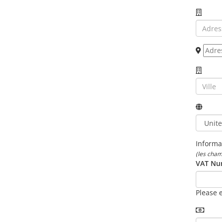
Informa
(les cham
VAT Num
Please 