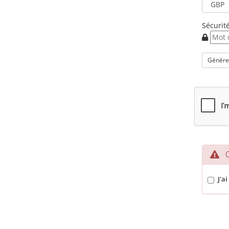
Sécurit
Génére
Co
J'ai