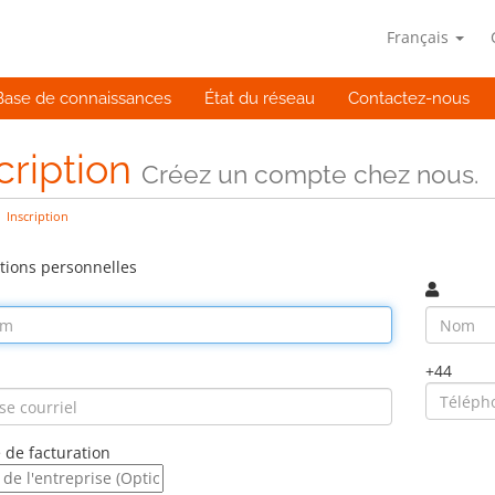
Français
Base de connaissances
État du réseau
Contactez-nous
cription
Créez un compte chez nous.
Inscription
tions personnelles
+44
 de facturation