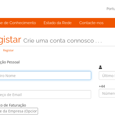
Port
se de Conhecimento
Estado da Rede
Contacte-nos
gistar
Crie uma conta connosco . . .
Registar
ção Pessoal
+44
o de Faturação