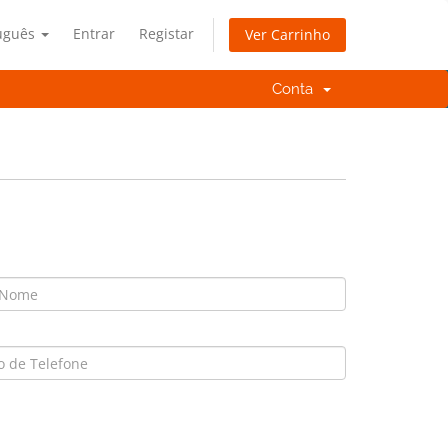
uguês
Entrar
Registar
Ver Carrinho
Conta