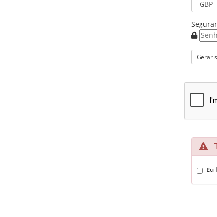
Seguran
Gerar 
Te
Eu 