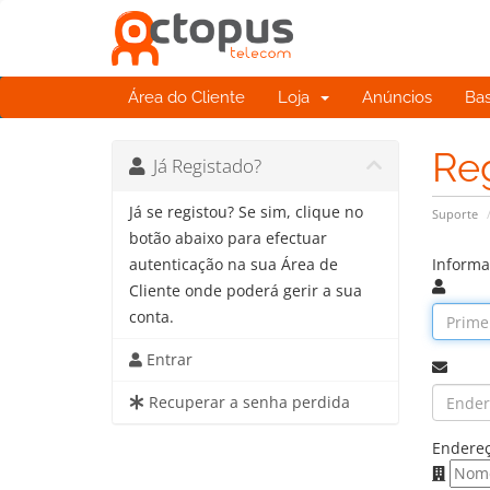
Área do Cliente
Loja
Anúncios
Ba
Re
Já Registado?
Já se registou? Se sim, clique no
Suporte
botão abaixo para efectuar
Informa
autenticação na sua Área de
Cliente onde poderá gerir a sua
conta.
Entrar
Recuperar a senha perdida
Endereç