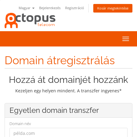
Magyar
Bejelentkezés
Regisztráció
Kosár megtekintése
Váltá
a
navig
Domain átregisztrálás
Hozzá át domainjét hozzánk
Kezeljen egy helyen mindent. A transzfer ingyenes*
Egyetlen domain transzfer
Domain név