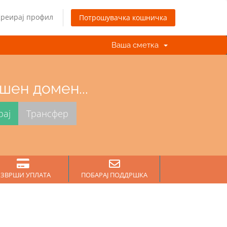
Креирај профил
Потрошувачка кошничка
Ваша сметка
шен домен...
ЗВРШИ УПЛАТА
ПОБАРАЈ ПОДДРШКА