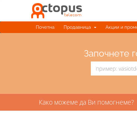
Почетна
Продавница
Акции и пром
Започнете г
Како можеме да Ви помогнеме?