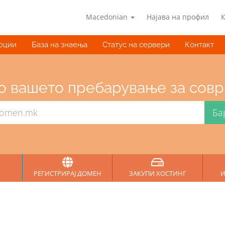
Macedonian
Најава на профил
оции
База на знаења
Статус на сервери
Контакт
о вашето пребарување за совр
РЕГИСТРИРАЈ ДОМЕН
ЗАКУПИ ХОСТИНГ
И