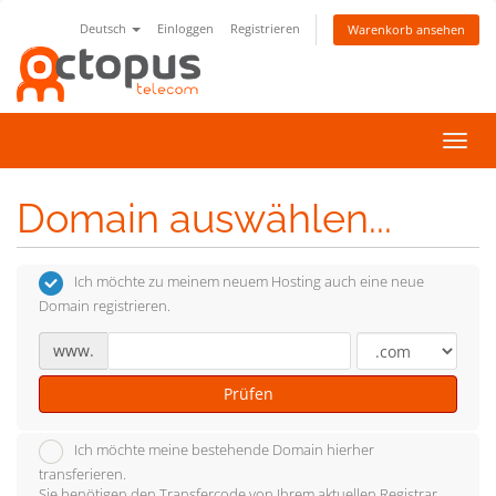
Deutsch
Einloggen
Registrieren
Warenkorb ansehen
Navig
ein-/
Domain auswählen...
Ich möchte zu meinem neuem Hosting auch eine neue
Domain registrieren.
www.
Prüfen
Ich möchte meine bestehende Domain hierher
transferieren.
Sie benötigen den Transfercode von Ihrem aktuellen Registrar.