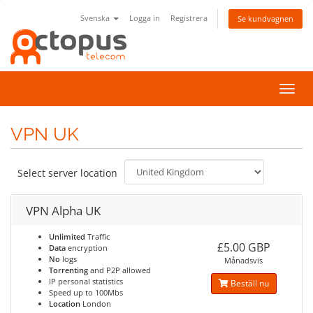
Svenska
Logga in
Registrera
Se kundvagnen
Växla
navig
VPN UK
Select server location
VPN Alpha UK
Unlimited
Traffic
£5.00 GBP
Data
encryption
No
logs
Månadsvis
Torrenting
and P2P allowed
IP personal statistics
Beställ nu
Speed up to 100Mbs
Location
London