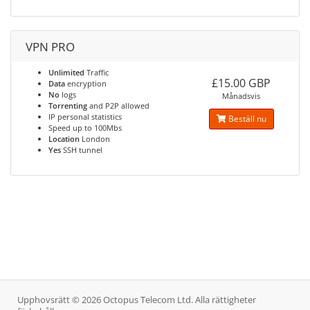
VPN PRO
Unlimited
Traffic
£15.00 GBP
Data
encryption
No
logs
Månadsvis
Torrenting
and P2P allowed
IP personal statistics
Beställ nu
Speed up to 100Mbs
Location
London
Yes
SSH tunnel
Upphovsrätt © 2026 Octopus Telecom Ltd. Alla rättigheter